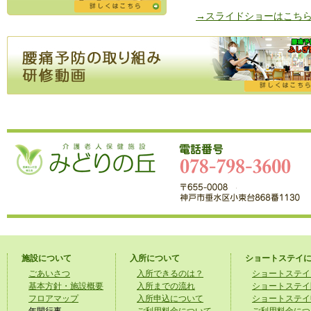
排泄委員会による～排便のメカニズム
2023年6月09日
→スライドショーはこち
修動画を掲載いたしました。
職員みんなで「キツネダンス」踊って
2023年1月11日
した！
是非、ご覧下さい。
広報誌～みどりの丘だより～2022年冬
2022年12月07日
掲載いたしました。
所定疾患施設療養費の算定状況（令和
2022年4月22日
度）
を更新いたしました。
正面玄関施錠時間変更のお知らせ
2022年01月01日
ミドナリエ開催中！
2021年12月20日
腰痛予防研修動画（ストレッチャー機
2021年12月23日
編）を掲載いたしました。
施設について
入所について
ショートステイ
ごあいさつ
入所できるのは？
ショートステイ
オンライン面会継続のお知らせ
2021年12月1日
基本方針・施設概要
入所までの流れ
ショートステイ
フロアマップ
入所申込について
ショートステイ
外線電話が繋がらない通信障害が発生
2021年11月22日