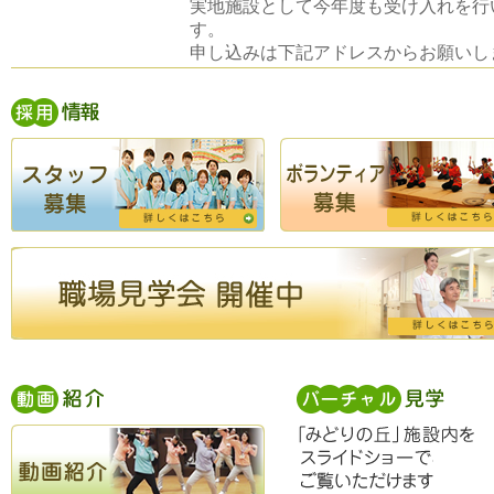
実地施設として今年度も受け入れを行
す。
申し込みは下記アドレスからお願いし
す。
研修のご案内 - 公益社団法人 全国老
施設協会
https://www.roken.or.jp/kenshu
広報誌～みどりの丘だより～2025年冬
2025年12月10日
掲載いたしました。
面会制限緩和のお知らせ
2025年6月26日
所定疾患施設療養費の算定状況（令和
2025年5月16日
度）
を更新いたしました。
所定疾患施設療養費の算定状況（令和
2024年7月04日
度）
を更新いたしました。
YouTubeにて職員募集広告を掲載しま
2023年11月20日
外線電話不通のお知らせ
2023年7月12日