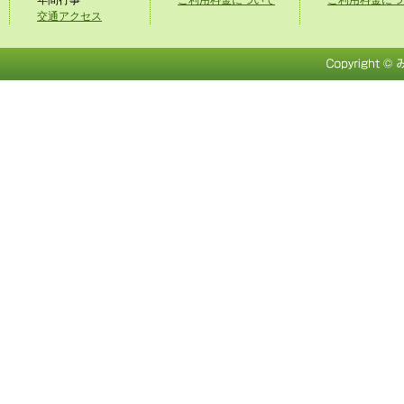
年間行事
ご利用料金について
ご利用料金につ
おりましたが復旧いたしました。
交通アクセス
皆さまには大変ご迷惑をお掛けいたし
た。
今後とも変わらぬご愛顧を賜りますよ
ろしくお願い申し上げます。
外部研修参加の様子・研修動画を掲載
2021年10月20日
しました。
ノーリフトケアの取り組み・研修動画
2021年10月6日
載いたしました。
インスタグラム再開しましたので是非
2021年7月28日
ください。
職員の新型コロナウイルス感染症発生
2021年4月10日
いて 全対象者陰性のお知らせ
オンライン面会開始しました。
2020年9月28日
所定疾患施設療養費の算定状況（令和
2020年6月15日
度）
を更新いたしました。
面会制限中
2020年3月16日